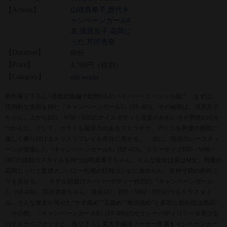
【Actress】
山咲真希子
,
歴代キ
ャンペーンガール8
名
,
清原京子
,
花岡じ
った
,
芹沢杏奈
【Duration】
80分
【Price】
4,700円（税別）
【Category】
old works
新作撮り下ろし+過激総集編で総勢9人のハイパー・スペシャル版!! まずは、
圧倒的な支持を得た『キャンペーンガール5』(SP-403)。その秘密は、清原京子
ちゃん。上からB85・W58・H85のナイスボディと容姿のかわいさが男性の心を
つかんだ。そして、カラミも吸淫力のあるフェラチオ、アソコを男優の股間に
優しく擦り付けるスリスリプレイを存分に見せる。 次に、現役のレースクィ
ーンが登場した『キャンペーンガール6』(SP-413)。スリーサイズB85・W60・
H87の抜群のスタイルを持つ山咲真希子ちゃん。そんな彼女は実はM女。男優の
花岡じったと監督カンパニー松尾の巨根コンビに責められ、失神寸前の絶叫ぶ
りを見せる。 モデル顔負けスーパーボディー炸烈の『キャンペーンガール
7』(SP-430)。芹沢杏奈ちゃん、身長167、B95・W62・H93のウルトラスタイ
ル。そんな彼女が見せた“サオ舐め”“玉舐め”“亀頭舐め”と多彩な舐め技は絶品!
その他、『キャンペーンガール8』(SP-446)のセクシーバディロリータ美少女
のドスケベファックと、撮り下ろし某大手繊維メーカー専属キャンペーンガー