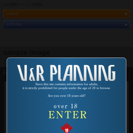
ルの清純ファックを収録。
scatbook
XCREAM
sample image
Related products
Since this site contains information for adults,
it is strictly prohibited for people under the age of 20 to browse.
Are you over 18 years old?