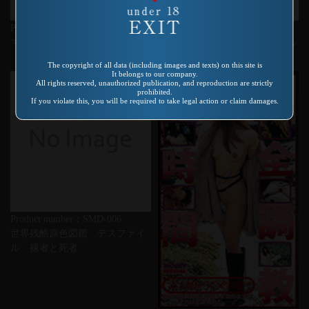
Product number：SP-223
Product number：AS-130
マダムスファミリー
レイプSMドキュメント アダル
トビデオ残酷物語2
The copyright of all data (including images and texts) on this site is
It belongs to our company.
All rights reserved, unauthorized publication, and reproduction are strictly
prohibited.
If you violate this, you will be required to take legal action or claim damages.
Product number：SMD-006
世界残酷原色図鑑 デスファイ
ル 裸者と死者