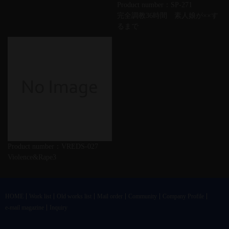
Product number：SP-271
完全調教36時間 素人娘が××す
るまで
Product number：VREDS-027
Violence&Rape3
HOME
Work list
Old works list
Mail order
Community
Company Profile
e-mail magazine
Inquiry