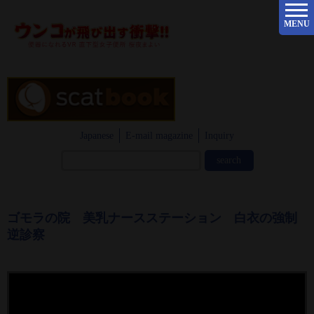
MENU
Japanese
E-mail magazine
Inquiry
ゴモラの院 美乳ナースステーション 白衣の強制
逆診察