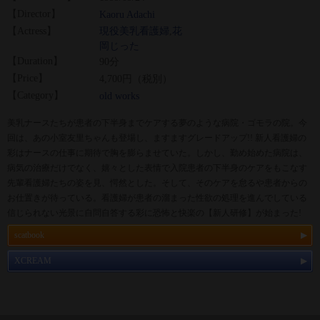
【Director】
Kaoru Adachi
【Actress】
現役美乳看護婦
,
花
岡じった
【Duration】
90分
【Price】
4,700円（税別）
【Category】
old works
美乳ナースたちが患者の下半身までケアする夢のような病院・ゴモラの院。今
回は、あの小室友里ちゃんも登場し、ますますグレードアップ!! 新人看護婦の
彩はナースの仕事に期待で胸を膨らませていた。しかし、勤め始めた病院は、
病気の治療だけでなく、嬉々とした表情で入院患者の下半身のケアをもこなす
先輩看護婦たちの姿を見、愕然とした。そして、そのケアを怠るや患者からの
お仕置きが待っている。看護婦が患者の溜まった性欲の処理を進んでしている
信じられない光景に自問自答する彩に恐怖と快楽の【新人研修】が始まった!
scatbook
XCREAM