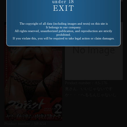
Product number：SP-440
eggな女子校生をラチっちゃ
え! ガサ入れ! レイプ編
The copyright of all data (including images and texts) on this site is
It belongs to our company.
All rights reserved, unauthorized publication, and reproduction are strictly
prohibited.
If you violate this, you will be required to take legal action or claim damages.
Product number：AS-176
奥さん、いいじゃないです
か・・・へるもんじゃないし
Product number：SP-654