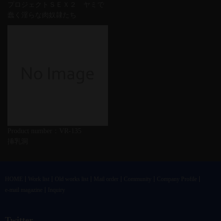
プロジェクトＳＥＸ２ ヤミで
蠢く淫らな肉奴隷たち
Product number：VR-135
挿乳洞
HOME
Work list
Old works list
Mail order
Community
Company Profile
e-mail magazine
Inquiry
Twitter