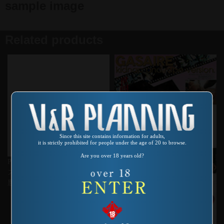
sample image
Related products
Since this site contains information for adults,
it is strictly prohibited for people under the age of 20 to browse.
Are you over 18 years old?
Product number：VSPR-005
スペルマバイオレンス 超・口
唇犯