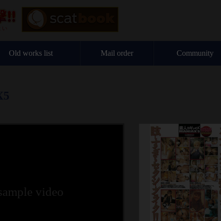
Old works list
Mail order
Community
5
 sample video