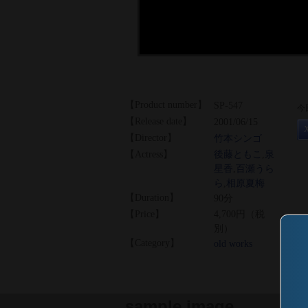
【Product number】
SP-547
今
【Release date】
2001/06/15
【Director】
竹本シンゴ
【Actress】
後藤ともこ
,
泉
星香
,
百瀬うら
ら
,
相原夏梅
【Duration】
90分
【Price】
4,700円（税
別）
【Category】
old works
sample image