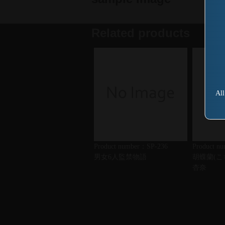
Related products
All
Product number：SP-236
Product n
男女6人監禁物語
胡蝶蘭(こ
杏奈