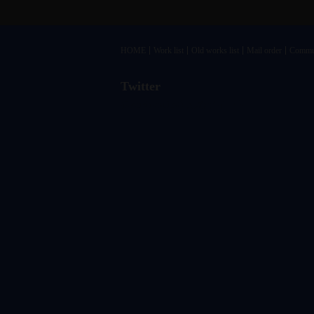
HOME
Work list
Old works list
Mail order
Commu
Twitter
@vandrkouhoさんのツイート