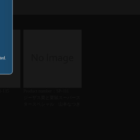
ted.
R-135
Product number：SP-111
ジーザス栗と栗鼠スーパース
タースペシャル 山本なつき