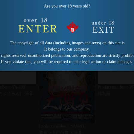
Are you over 18 years old?
The copyright of all data (including images and texts) on this site is
It belongs to our company.
 rights reserved, unauthorized publication, and reproduction are strictly prohibi
If you violate this, you will be required to take legal action or claim damages.
umber：VA-139
Product number：V
ちょうらん) 沢田
挿乳洞
Product number：SAS-037
青春シミ付白書 大激臭