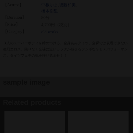
【Actress】
中根ゆま
,
後藤和美
,
橋本樹里
【Duration】
80分
【Price】
4,700円（税別）
【Category】
old works
３人のスーパーボディを締めつける、全身あみタイツ。全裸では表現できない
強烈エロス。限りなく全裸に近いカラダが魅せるフシギなＳＥＸパフォーマン
ス。タイツフェチの魂を呼び覚ませ！！
sample image
Related products