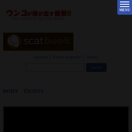
MENU
Japanese
E-mail magazine
Inquiry
BODY TIGHTS