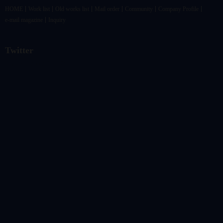
HOME
Work list
Old works list
Mail order
Community
Company Profile
e-mail magazine
Inquiry
Twitter
@vandrkouhoさんのツイート