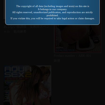
The copyright of all data (including images and texts) on this site is
It belongs to our company.
All rights reserved, unauthorized publication, and reproduction are strictly
prohibited.
If you violate this, you will be required to take legal action or claim damages.
Product number：VR-198
あぶない放課後 女教師スペシ
ャル 菊池麻希
Product number：ARK-001
妹便