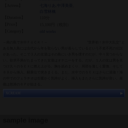
【Actress】
七海りあ
,
中澤美亜
,
白雪林檎
【Duration】
110分
【Price】
15,100円（税別）
【Category】
old works
～南の島で水中ＦＵＣＫ！～ “世界初！水中大乱交” と
ある無人島には古代から年を取らない男が暮らしているという不老不死の伝説
があった。そこで３人の女達はその島にいき男を捜すのだが、中々見つからな
い。欲求不満がたまってきた女達はオナニーをする。だが、１人の女は男を見
つけ久々のＳＥＸに燃え上がる。胸を舐めまくり、局部を激しく愛撫、そして
６９から挿入。騎乗位で突きまくる。また、水中でのＳＥＸはさらに過激！海
の中でのフェラチオは生暖かく気持がよく、挿入もまたさらに気持が良い。最
後は怒涛の６Ｐが始まる。
XCREAM
sample image