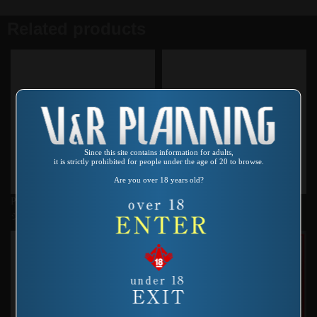
Related products
Since this site contains information for adults,
it is strictly prohibited for people under the age of 20 to browse.
Are you over 18 years old?
Product number：MD-112
Product number：VO-120
ジャンク3/死の瞬間
ズボズボズー 小橋礼奈