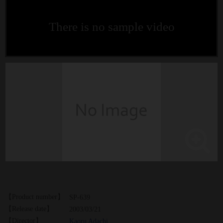
There is no sample video
【Product number】
SP-639
【Release date】
2003/03/21
【Director】
Kaoru Adachi