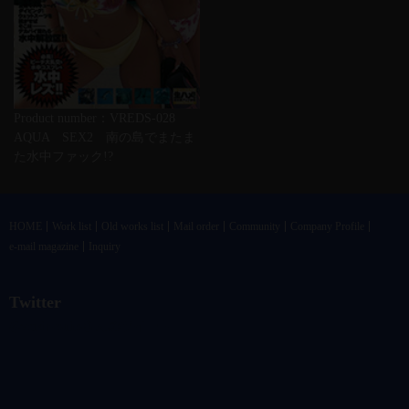
Product number：VREDS-028
AQUA SEX2 南の島でまたま
た水中ファック!?
HOME
Work list
Old works list
Mail order
Community
Company Profile
e-mail magazine
Inquiry
Twitter
@vandrkouhoさんのツイート