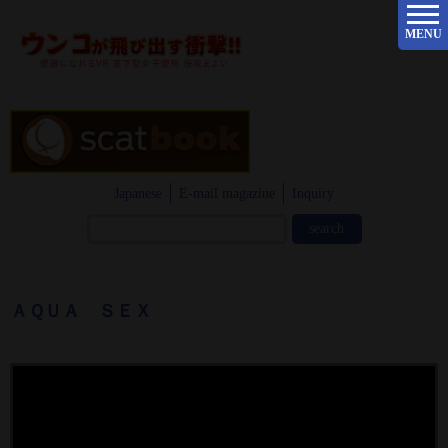
MENU
Japanese
E-mail magazine
Inquiry
ＡＱＵＡ ＳＥＸ