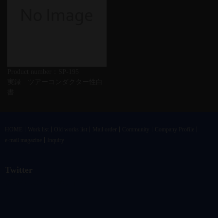
Product number：SP-195
実録 ツアーコンダクター性白
書
HOME
Work list
Old works list
Mail order
Community
Company Profile
e-mail magazine
Inquiry
Twitter
@vandrkouhoさんのツイート