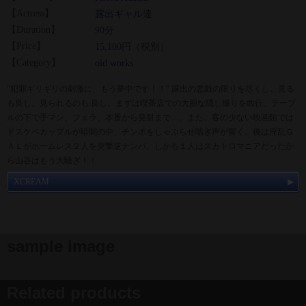
【Actress】
露出ギャル達
【Duration】
90分
【Price】
15,100円（税別）
【Category】
old works
“犯罪ギリギリの刺激に、もう夢中です！！” 露出の悪戯の限りを尽くし、見る
も良し、見られるのも 良し。まずは喫茶店での大胆な隠し撮りを敢行。テーブ
ルの下で手マン、フェラ、本番から発射まで…。また、客の少ない映画館では
ドスケベカップルが暗闇の中、チンポをしゃぶらせ喘ぎ声が響く。後は淫乱Ｇ
ＡＬがホームレス２人を突撃逆ナンパ。しかも１人はスカトロマニアだったか
ら山谷はもう大騒ぎ！！
XCREAM
sample image
Related products