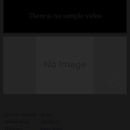
There is no sample video
【Product number】
SP-641
【Release date】
2003/03/27
【Director】
Kaoru Adachi