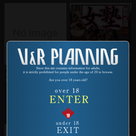
Product number：VA-154
Since this site contains information for adults,
it is strictly prohibited for people under the age of 20 to browse.
天使のささやき 美乳神話 小松
Are you over 18 years old?
美輝
Product number：SMA-010
女塾 絶叫乱舞