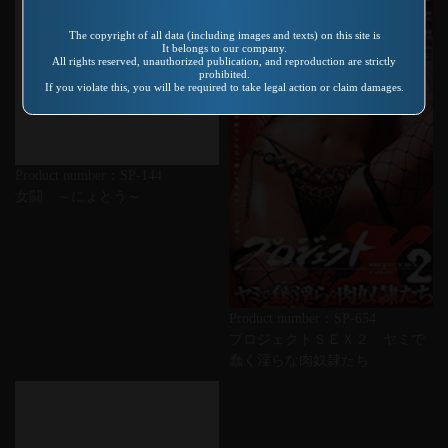
The copyright of all data (including images and texts) on this site is
It belongs to our company.
All rights reserved, unauthorized publication, and reproduction are strictly
prohibited.
If you violate this, you will be required to take legal action or claim damages.
Product number：SP-144
女闘 ～にょとう～
Product number：SP-654
プロジェクトＳＥＸ２ ヤミで
蠢く淫らな肉奴隷たち