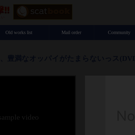
Old works list
Mail order
Community
豊満なオッパイがたまらないっス(DVD
 sample video