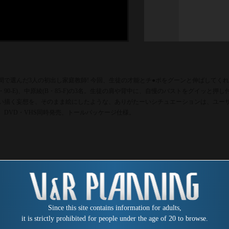
間で選んだ3人の初出し家庭教師! 今回、生徒の才能とチ●ポをグーンと伸ばしてくれる
B・90-E)、中原綾(B・85-F)の3名。生徒の肩や背中に、自慢のバストをグイッ
い描く妄想を、そのまま絵にしたような、ありがたーいシチュエーションは、ユーザ
、DVD・VHS同時発売、トールパッケージ仕様。
Since this site contains information for adults,
it is strictly prohibited for people under the age of 20 to browse.