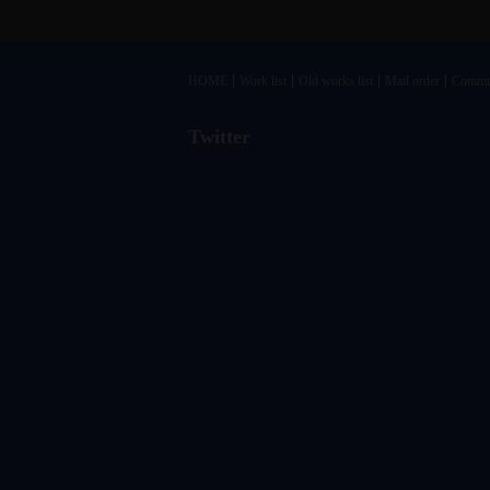
HOME
Work list
Old works list
Mail order
Commu
Twitter
@vandrkouhoさんのツイート