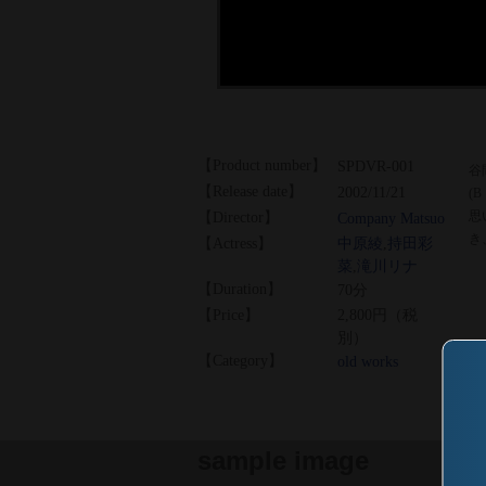
【Product number】
SPDVR-001
谷
【Release date】
2002/11/21
(
思
【Director】
Company Matsuo
き
【Actress】
中原綾
,
持田彩
菜
,
滝川リナ
【Duration】
70分
【Price】
2,800円（税
別）
【Category】
old works
sample image