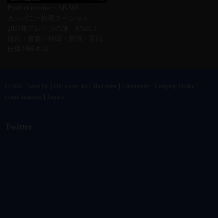
Product number：SP-568
カンパニー松尾スペシャル
2001年テレクラの旅 PART.1
仙台・青森・秋田・新潟・富山
自爆2466キロ
HOME
Work list
Old works list
Mail order
Community
Company Profile
e-mail magazine
Inquiry
Twitter
@vandrkouhoさんのツイート