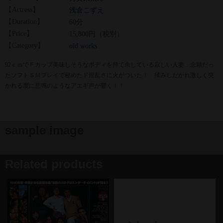
【Actress】
浅倉こずえ
【Duration】
60分
【Price】
15,800円（税別）
【Category】
old works
92ｃｍでＦカップ美味しそうなボディを持て余している寂しい人妻…念願だっ
たソフトＳＭプレイで秘めたド淫乱さに火がついた！ 揉みしだかれ激しく突
かれる度に悲鳴のようなアエギ声が響く！！
sample image
Related products