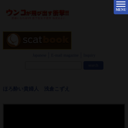
MENU
Japanese
E-mail magazine
Inquiry
ほろ酔い貴婦人 浅倉こずえ