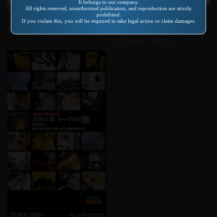
It belongs to our company.
All rights reserved, unauthorized publication, and reproduction are strictly
Product number：DVM-004
Product number：SP-400
prohibited.
全身ハードコア SPECIAL DVD
エグエグ天国シリーズ第2弾
If you violate this, you will be required to take legal action or claim damages.
版
THE フィストFUCK! ゲンコ
でイッちゃう女たち