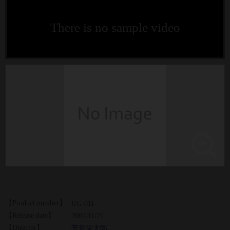
There is no sample video
【Product number】
UG-011
【Release date】
2001/11/21
【Director】
芳賀栄太郎