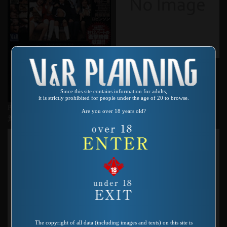
Product number：DVDVR-1002
淫乱おふくろさんDX
Since this site contains information for adults,
it is strictly prohibited for people under the age of 20 to browse.
Product number：SP-117
Are you over 18 years old?
糞尿家族ロビンソン
The copyright of all data (including images and texts) on this site is