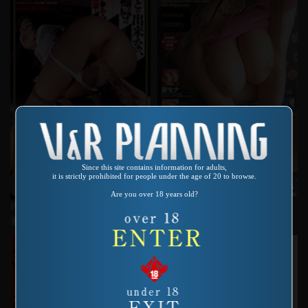
Since this site contains information for adults,
it is strictly prohibited for people under the age of 20 to browse.
Are you over 18 years old?
Product number：SP-688
Product number：SAS-057
ラブボイン３
素人エネマ痴態 あァ、出ちゃう