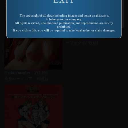
The copyright of all data (including images and texts) on this site is
It belongs to our company.
All rights reserved, unauthorized publication, and reproduction are strictly
prohibited.
If you violate this, you will be required to take legal action or claim damages.
Product number：VRDV-022
麗しのキャンペーンガール パ
ーフェクト(2枚組)
Product number：VO-169
全身ハードコア 寿綾乃