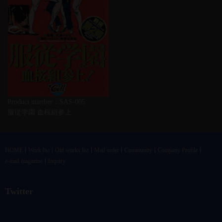
Product number：SAS-005
服従学園 血桜組参上
HOME
Work list
Old works list
Mail order
Community
Company Profile
e-mail magazine
Inquiry
Twitter
@vandrkouhoさんのツイート