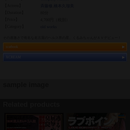
【Actress】
斉藤修
,
橋本久瑠美
【Duration】
80分
【Price】
4,700円（税別）
【Category】
old works
その過激さで有名な名古屋のヘルス界の星、くるみちゃんがＡＶデビュー！
scatbook
XCREAM
sample image
Related products