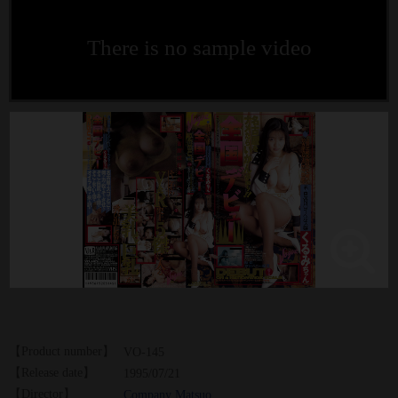
There is no sample video
【Product number】
VO-145
【Release date】
1995/07/21
【Director】
Company Matsuo