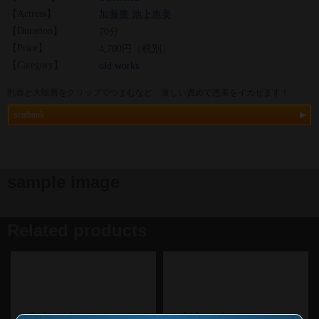
【Actress】
加藤鷹
,
池上恵美
【Duration】
70分
【Price】
4,700円（税別）
【Category】
old works
乳首と大陰唇をクリップでつまむなど、激しい責めで恵美をイカせます！
scatbook
sample image
Related products