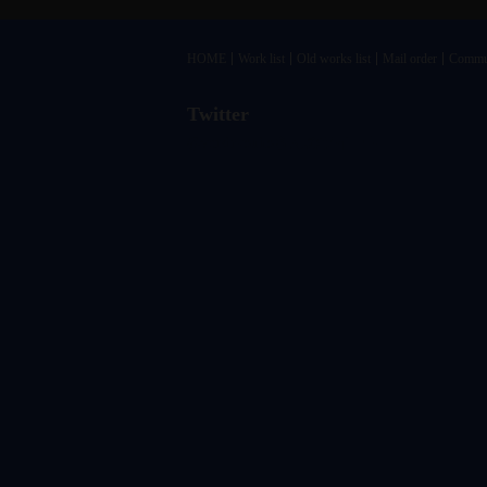
HOME
Work list
Old works list
Mail order
Commu
Twitter
@vandrkouhoさんのツイート