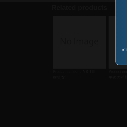
Related products
All
Product number：VR-118
Product n
微笑女
午後の淫