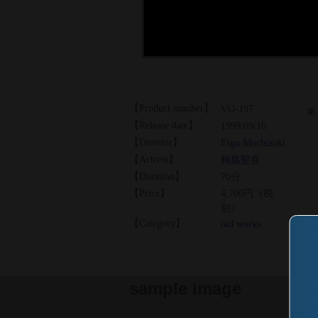
【Product number】
VO-197
第
【Release date】
1999/09/16
【Director】
Eigo Mochizuki
【Actress】
桐島聖良
【Duration】
70分
【Price】
4,700円（税
別）
【Category】
old works
sample image