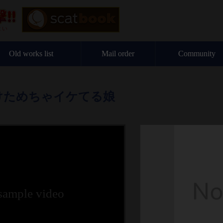
Old works list
Mail order
Community
けためちゃイケてる娘
 sample video