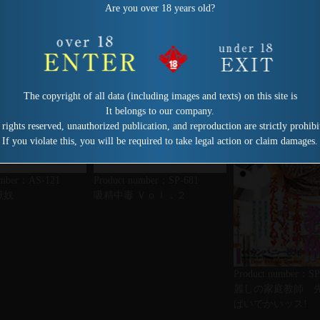
Are you over 18 years old?
The copyright of all data (including images and texts) on this site is
It belongs to our company.
 rights reserved, unauthorized publication, and reproduction are strictly prohibi
If you violate this, you will be required to take legal action or claim damages.
umber：AS-121
Product number：SP-681
獣奴
吸精中毒 Ｖｏｌ．２
Product number：SP
麗しの家庭教師 
ぱいでかいッス!