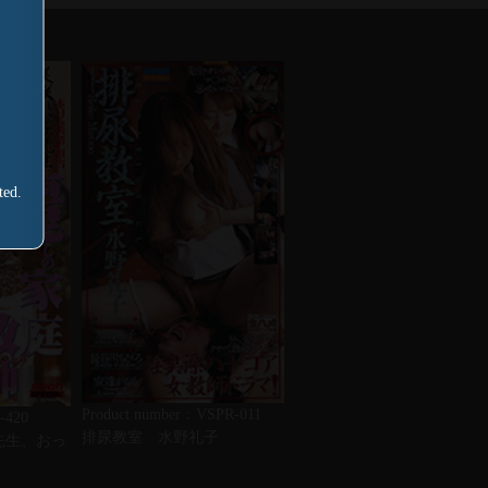
ted.
Product number：VSPR-011
-420
排尿教室 水野礼子
先生、おっ