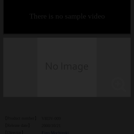
There is no sample video
【Product number】
VRDV-009
【Release date】
2000/10/21
【Director】
Eigo Mochizuki