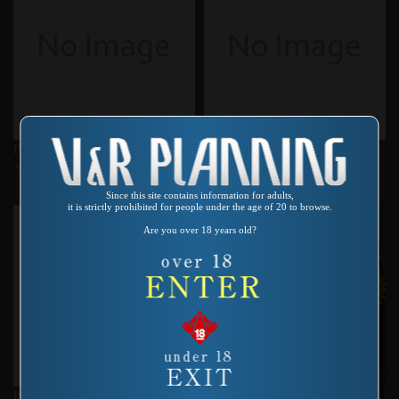
Product number：SP-482
Product number：VR-140
ザーメン死亡遊戯 高野らん
OH!満子5 Eカップ・レボリュ
ーション
Since this site contains information for adults,
it is strictly prohibited for people under the age of 20 to browse.
Are you over 18 years old?
Product number：VA-143