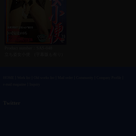
Product number：SAS-048
立ち姿女小便 (字幕版も有り)
HOME
Work list
Old works list
Mail order
Community
Company Profile
e-mail magazine
Inquiry
Twitter
@vandrkouhoさんのツイート