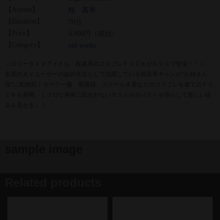
【Actress】
桜 真琴
【Duration】
70分
【Price】
4,800円（税別）
【Category】
old works
＜ロリータＡＶアイドル・桜真琴のコスプレＦＵＣＫがＤＶＤで登場！！＞
全国のＡＶユーザーの妹的存在として活躍している桜真琴チャンが“お姉さん
役”に初挑戦！セーラー服、看護婦、スクール水着などのコスプレを着てのＦＵ
ＣＫを展開。ミクロな身体に似合わない９０ｃｍのバストを揺らして激しい絡
みを見せる！！
sample image
Related products