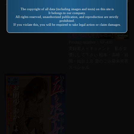
ヴァージンロード 森高ちはる
The copyright of all data (including images and texts) on this site is
It belongs to our company.
All rights reserved, unauthorized publication, and reproduction are strictly
prohibited.
If you violate this, you will be required to take legal action or claim damages.
Product number：SP-410
実録素人ドキュメント 私を女
優にして下さい 松本・高崎・岩
間・仙台上京 愛のごみ箱未発表
スペシャル