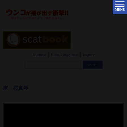
MENU
Japanese
E-mail magazine
Inquiry
虜 桜真琴