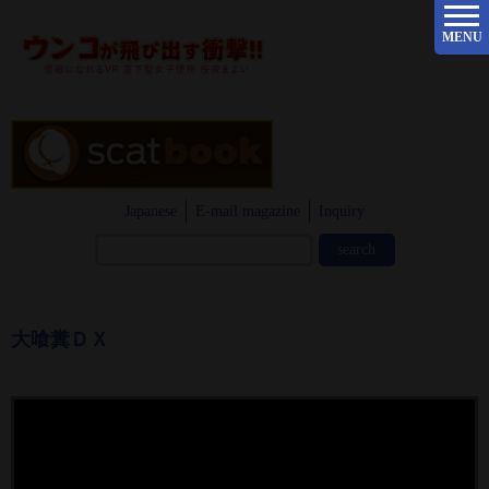
MENU
Japanese
E-mail magazine
Inquiry
大喰糞ＤＸ