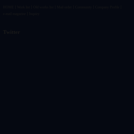
HOME
Work list
Old works list
Mail order
Community
Company Profile
e-mail magazine
Inquiry
Twitter
@vandrkouhoさんのツイート