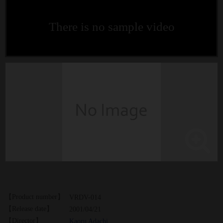
There is no sample video
【Product number】
VRDV-014
【Release date】
2001/04/21
【Director】
Kaoru Adachi