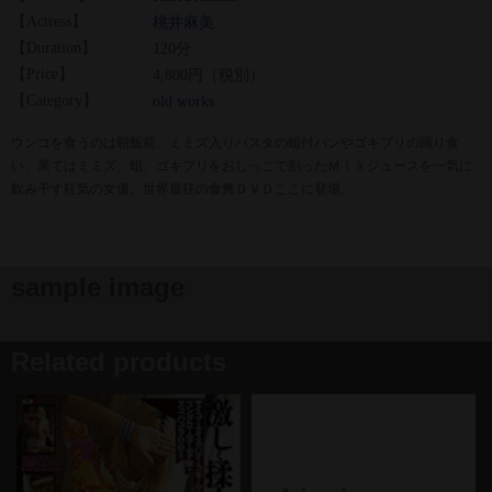
【Actress】
桃井麻美
【Duration】
120分
【Price】
4,800円（税別）
【Category】
old works
ウンコを食うのは朝飯前。ミミズ入りパスタの蛆付パンやゴキブリの踊り食
い、果てはミミズ、蛆、ゴキブリをおしっこで割ったＭＩＸジュースを一気に
飲み干す狂気の女優。世界最狂の食糞ＤＶＤここに登場。
sample image
Related products