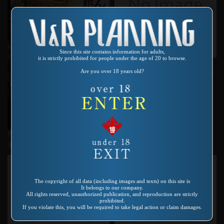
Since this site contains information for adults,
it is strictly prohibited for people under the age of 20 to browse.
Product number：SP-238
Are you over 18 years old?
私を女優にして下さい/長野・青
森・岸和田・京都最新型未発表
スペシャル
Product number：SP-497
素人コギャルズMANIAX
The copyright of all data (including images and texts) on this site is
It belongs to our company.
All rights reserved, unauthorized publication, and reproduction are strictly
prohibited.
If you violate this, you will be required to take legal action or claim damages.