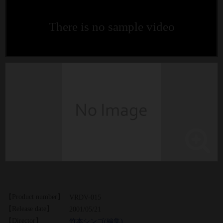
There is no sample video
【Product number】
VRDV-015
【Release date】
2001/05/21
【Director】
竹本シンゴ(編集)