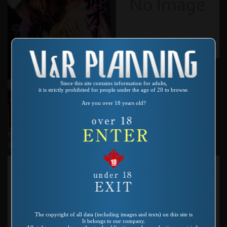
Product number：SP-355
快楽おもちゃ通信 ～悶え苦し
Since this site contains information for adults,
む女たち～
it is strictly prohibited for people under the age of 20 to browse.
Are you over 18 years old?
Product number：SP-438
盗撮オールナイト
The copyright of all data (including images and texts) on this site is
It belongs to our company.