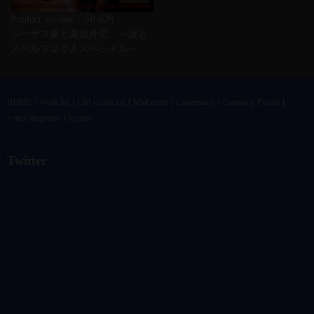
Product number：SP-628
ジーザス栗と栗鼠外伝 ～涙と
スペルマ２０人スペシャル～
HOME
Work list
Old works list
Mail order
Community
Company Profile
e-mail magazine
Inquiry
Twitter
@vandrkouhoさんのツイート