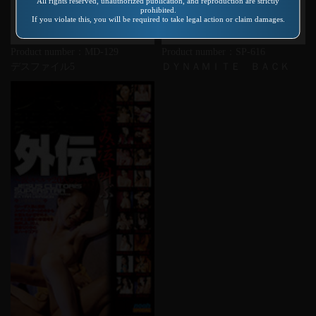
All rights reserved, unauthorized publication, and reproduction are strictly
prohibited.
If you violate this, you will be required to take legal action or claim damages.
Product number：MD-129
Product number：SP-616
デスファイル5
ＤＹＮＡＭＩＴＥ ＢＡＣＫ