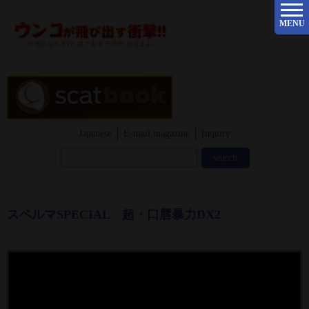
MENU
Japanese
E-mail magazine
Inquiry
スペルマSPECIAL 超・口唇暴力DX2