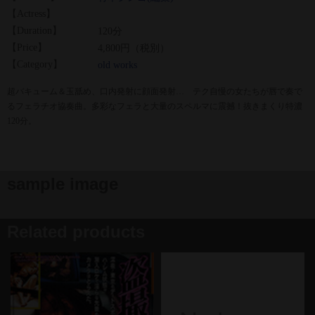
【Actress】
【Duration】
120分
【Price】
4,800円（税別）
【Category】
old works
超バキューム＆玉舐め、口内発射に顔面発射… テク自慢の女たちが唇で奏で
るフェラチオ協奏曲。多彩なフェラと大量のスペルマに震撼！抜きまくり特濃
120分。
sample image
Related products