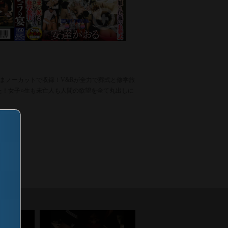
まノーカットで収録！V&Rが全力で葬式と修学旅
た！女子○生も未亡人も人間の欲望を全て丸出しに