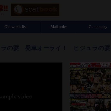
Old works list
Mail order
Community
ュラの宴 発車オーライ！ ヒジュラの宴
 sample video