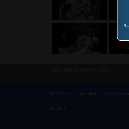
All
Related products
HOME
Work list
Old works list
Mail order
Commu
Twitter
@vandrkouhoさんのツイート