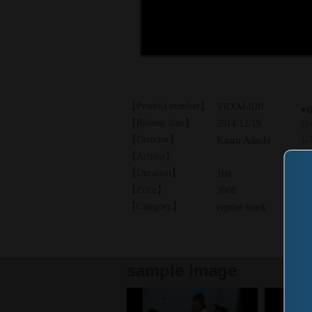
【Product number】
VRXM-020
●
【Release date】
2014/12/19
行
し
【Director】
Kaoru Adachi
【Actress】
【Duration】
160
【Price】
3600
【Category】
reprint work
sample image