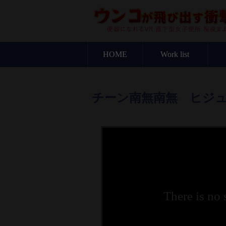
HOME
Work list
チーン南無南無 ヒジ
There is no