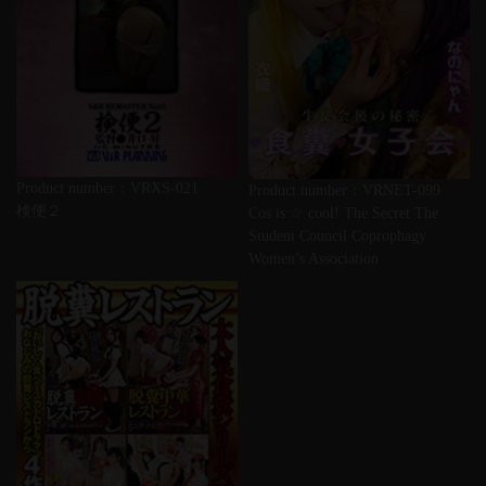
Product number：VRXS-021
Product number：VRNET-099
検便２
Cos is ☆ cool! The Secret The
Student Council Coprophagy
Women’s Association