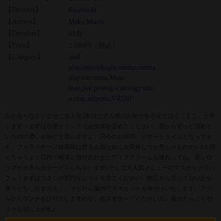
【Director】
Saiyuuuki
【Actress】
Mako Maeda
【Duration】
41分
【Price】
2,980円（税込）
【Category】
anal
play
,
coprophagia
,
enema
,
enema
play
,
excretion
,
Maso
man
,
pee
,
pissing
,
scatology
,
take
a crap
,
uriposia
,
VR180°
おかえりなさいませご主人様♪本日ご主人様のお給仕をさせて頂く「まこ」と申
します！まずは小便ドリンクでお身体を温めてください。朝からずっと溜めて
いたので濃いお味だと思いますよ。只今のお時間、デザートタイムとなってま
す。フェラペチーノ妹風味は甘えん坊な妹に大変身してお兄ちゃんのチ○コを咥
えちゃうよ！口内で唾液と混ぜ合わせたアイスクリームも味わってね。尿シロ
ップかき氷も大サービスしちゃいます♪そして大人気メニューのマスカットロパ
フェ！まずはワタシの肛門をじっくり見てください。昨日から洗ってないから
臭うかもしれません…。そしたら腸内でマスカットを味付けいたします。アナ
ルからウンチをひり出しますので、残さず食べてくださいね。腸汁たっぷりゼ
リーも召し上がれ♪