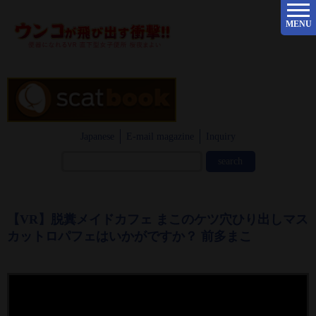
MENU
Japanese
E-mail magazine
Inquiry
【VR】脱糞メイドカフェ まこのケツ穴ひり出しマス
カットロパフェはいかがですか？ 前多まこ