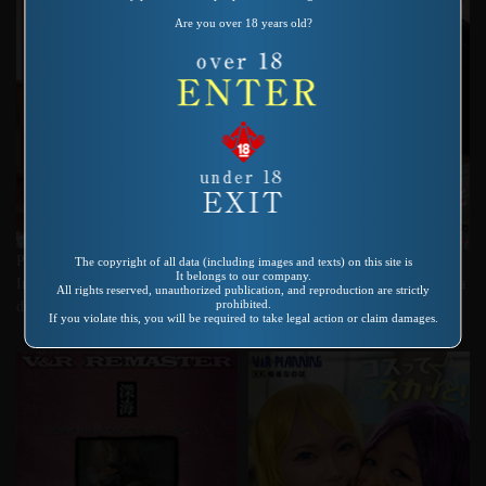
Are you over 18 years old?
Product number：VRNET-056
Product number：VRNET-054
The copyright of all data (including images and texts) on this site is
It belongs to our company.
Incest Piss Drama Family of piss
Excrement Maid Café How about a
All rights reserved, unauthorized publication, and reproduction are strictly
prohibited.
drinkers Matsuzawa Yukari
special Natsumi made Muscat
If you violate this, you will be required to take legal action or claim damages.
parfait? Takeshita Natsumi