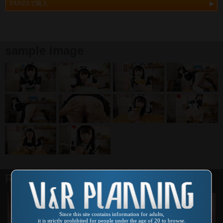
FANZAで購入
sample image
Related products
Since this site contains information for adults,
it is strictly prohibited for people under the age of 20 to browse.