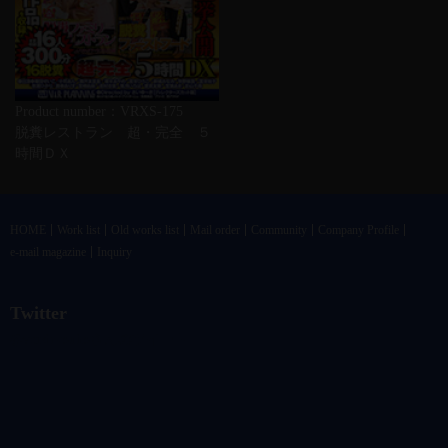
Product number：VRXS-175
脱糞レストラン 超・完全 ５
時間ＤＸ
HOME
Work list
Old works list
Mail order
Community
Company Profile
e-mail magazine
Inquiry
Twitter
@vandrkouhoさんのツイート