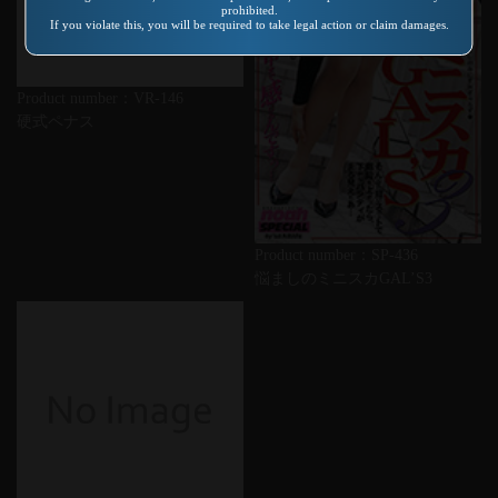
prohibited.
If you violate this, you will be required to take legal action or claim damages.
Product number：VR-146
硬式ペナス
Product number：SP-436
悩ましのミニスカGAL’S3