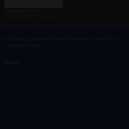
Product number：SP-555
おもらしのキャンペーンガール
HOME
Work list
Old works list
Mail order
Community
Company Profile
e-mail magazine
Inquiry
Twitter
@vandrkouhoさんのツイート