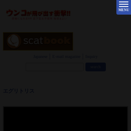
MENU
Japanese
E-mail magazine
Inquiry
エグリトリス