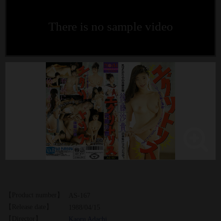
There is no sample video
【Product number】
AS-167
【Release date】
1988/04/15
【Director】
Kaoru Adachi