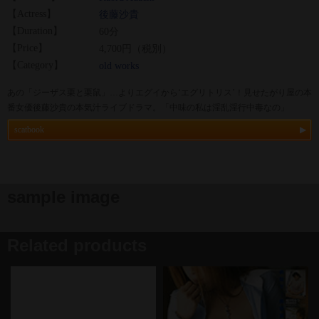
【Actress】
後藤沙貴
【Duration】
60分
【Price】
4,700円（税別）
【Category】
old works
あの「ジーザス栗と栗鼠」…よりエグイから‘エグリトリス’！見せたがり屋の本
番女優後藤沙貴の本気汁ライブドラマ。「中味の私は淫乱淫行中毒なの」
scatbook
sample image
Related products