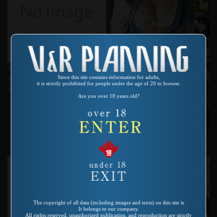
Product number：VO-182
Since this site contains information for adults,
素人参加募集ビデオ 小川明日
it is strictly prohibited for people under the age of 20 to browse.
香としてみませんか?
Are you over 18 years old?
Product number：SP-666
LADY WORKERS 3
The copyright of all data (including images and texts) on this site is
It belongs to our company.
All rights reserved, unauthorized publication, and reproduction are strictly