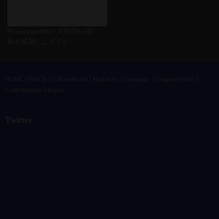
Product number：VREDS-040
私を便器にして下さい
HOME
Work list
Old works list
Mail order
Community
Company Profile
e-mail magazine
Inquiry
Twitter
@vandrkouhoさんのツイート