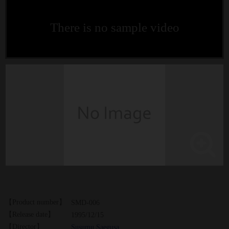
There is no sample video
【Product number】
SMD-006
【Release date】
1995/12/15
【Director】
Susumu Saegusa