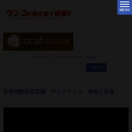
MENU
Japanese
E-mail magazine
Inquiry
世界残酷原色図鑑 デスファイル 裸者と死者