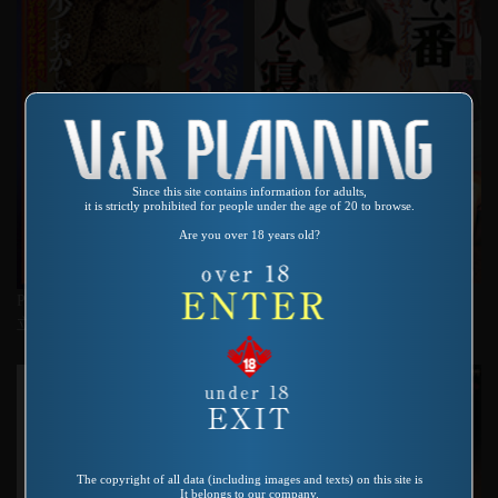
Since this site contains information for adults,
it is strictly prohibited for people under the age of 20 to browse.
Are you over 18 years old?
Product number：SP-443
Product number：SAS-048
ザ・スキャンダル 日本で一番
立ち姿女小便 (字幕版も有り)
芸能人と寝た女
The copyright of all data (including images and texts) on this site is
It belongs to our company.