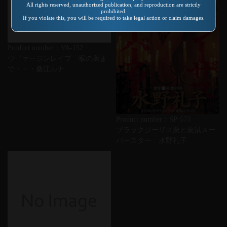
All rights reserved, unauthorized publication, and reproduction are strictly
prohibited.
If you violate this, you will be required to take legal action or claim damages.
Product number：VA-152
ウ゛ァージンレイプ 喉の奥ま
で・・・桑江ルナ
Product number：SP-573
ブラックジーザス栗と栗鼠スー
パースター 水野礼子