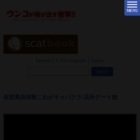
MENU
Japanese
E-mail magazine
Inquiry
仮想風俗体験これがキャバクラ!店外デート娘