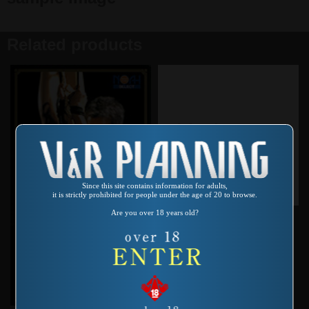
Related products
Since this site contains information for adults,
it is strictly prohibited for people under the age of 20 to browse.
Product number：MD-122
Are you over 18 years old?
デスファイル3