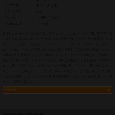
【Actress】
キャバクラ娘
【Duration】
90分
【Price】
4,700円（税別）
【Category】
old works
どうしたらキャバクラ嬢を口説けるのか? どうしたらキャバクラ嬢とSEXできる
のか? そんな悩みに答えるビデオがついに登場!! 今のキャバクラは風変わりなコ
スチュームがある。 例えば、ハイレグ・セーラー服・ターザンルック・浴衣
etc。さらに、キャバクラ嬢の太ももがお客に密着してくるのでお客はキャバク
ラ嬢が自分に惚れているのかと錯覚してしまう。キャバクラ嬢はそこがつけこ
みどころ 脚は口説くチャンス。そして、和んだ雰囲気になると客が「寿司でも
食いに行こうよ!」といいながらキャバクラ嬢の肩に手を掛けて店を後にする。
目はランランと燃えている。そして、ホテルに向かう。その他、キャバクラ嬢
の会話を盗撮したり、キャバクラ店内を盗み撮り! キャバクラ嬢を口説こうと考
えている男性に送ります。
scatbook
sample image