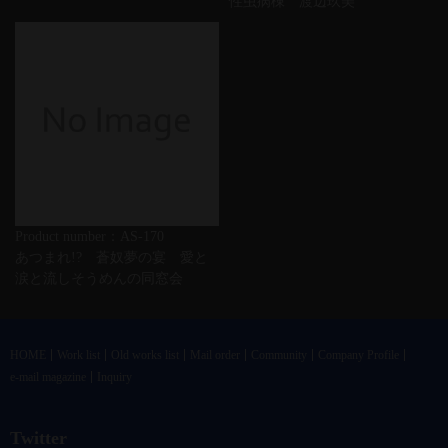
性虫病棟 渡辺玖美
Product number：AS-170
あつまれ!? 蒼奴夢の宴 愛と
涙と流しそうめんの同窓会
HOME
Work list
Old works list
Mail order
Community
Company Profile
e-mail magazine
Inquiry
Twitter