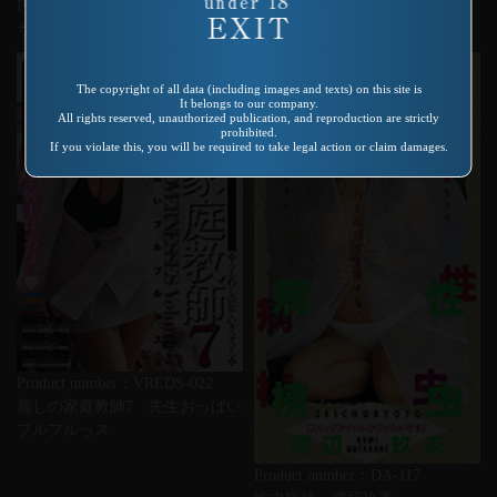
Product number：AS-114
ザ はずかしめ
The copyright of all data (including images and texts) on this site is
It belongs to our company.
All rights reserved, unauthorized publication, and reproduction are strictly
prohibited.
If you violate this, you will be required to take legal action or claim damages.
Product number：VREDS-022
麗しの家庭教師7 先生おっぱい
プルプルっス
Product number：DA-117