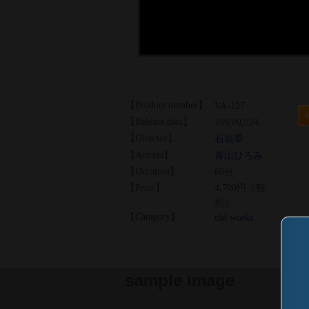
【Product number】
VA-127
s
【Release date】
1993/02/24
【Director】
石垣章
【Actress】
青山ひろみ
【Duration】
60分
【Price】
4,700円（税
別）
【Category】
old works
sample image