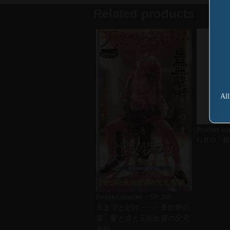
Related products
All
Product n
G.B.O 
Product number：SP-309
天までとどけ・・・蒼奴夢の
宴 愛と涙と元祖飲尿の父兄
参観