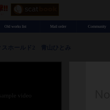
Old works list
Mail order
Community
スホールド2 青山ひとみ
 sample video