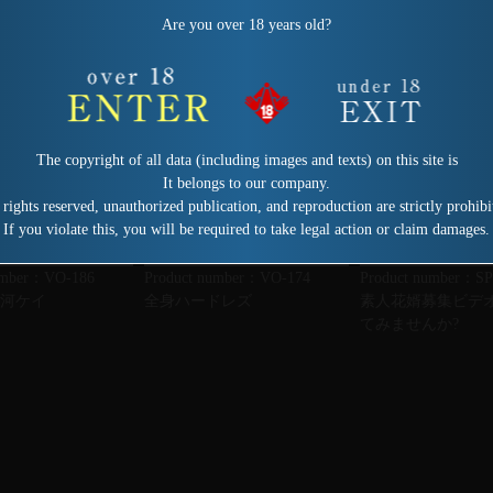
Are you over 18 years old?
The copyright of all data (including images and texts) on this site is
It belongs to our company.
 rights reserved, unauthorized publication, and reproduction are strictly prohibi
If you violate this, you will be required to take legal action or claim damages.
umber：VO-186
Product number：VO-174
Product number：SP
銀河ケイ
全身ハードレズ
素人花婿募集ビデ
てみませんか?