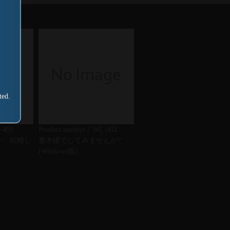
ted.
-499
Product number：WL-002
オ 結婚し
憂木瞳でしてみませんか?
(Windows版)