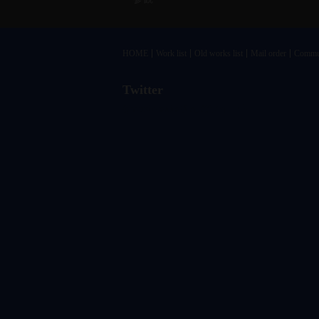
HOME
Work list
Old works list
Mail order
Commu
Twitter
@vandrkouhoさんのツイート