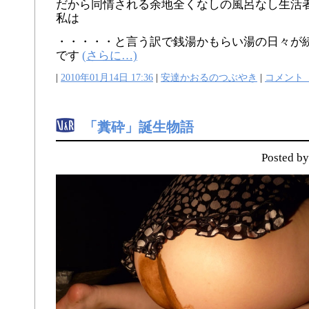
だから同情される余地全くなしの風呂なし生活
私は
・・・・・と言う訳で銭湯かもらい湯の日々が
です
(さらに…)
|
2010年01月14日 17:36
|
安達かおるのつぶやき
|
コメント
「糞砕」誕生物語
Posted