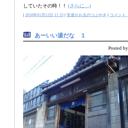
していたその時！！
(さらに…)
|
2010年01月12日 11:33
|
安達かおるのつぶやき
|
コメント
あーいい湯だな １
Posted