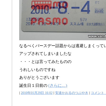
なるべくバースデー話題からは逃避しまくって
アップされてしまいましたな
・・・とは言ってみたものの
うれしいものですね
ありがとうございます
誕生日１日前の
(さらに…)
|
2010年01月29日 16:02
|
安達かおるのつぶやき
|
コメント