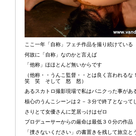
ここ一年「自称」フェチ作品を撮り続けている
何故に「自称」なのかと言えば
「他称」ほほとんど無いからです
（他称・・うんこ監督・・とは良く言われる
笑 笑 そして 怒 怒）
あるスカトロ撮影現場で私はパニクった事があ
核心のうんこシーンは２－３分で終了となって
さりとて女優さんに芝居っけはゼロ
プロデューサーからの厳命は最低３０分の作品
「捜さないください」の書置きを残して旅立と