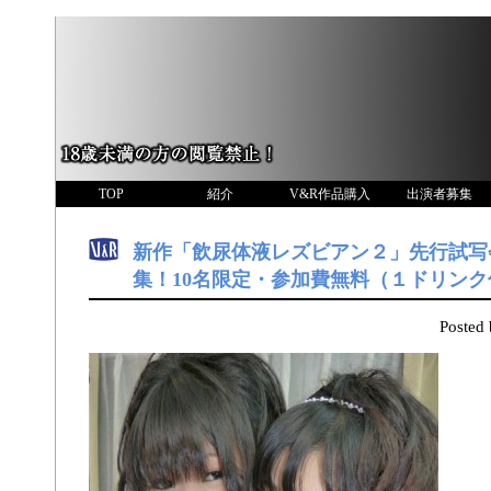
TOP
紹介
V&R作品購入
出演者募集
新作「飲尿体液レズビアン２」先行試写
集！10名限定・参加費無料（１ドリンク
Poste