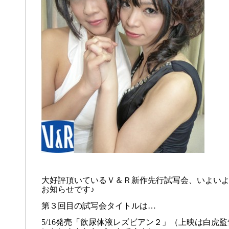
大好評頂いているＶ＆Ｒ新作先行試写会、いよい
お知らせです♪
第３回目の試写会タイトルは…
5/16発売「飲尿体液レズビアン２」（上映は白虎