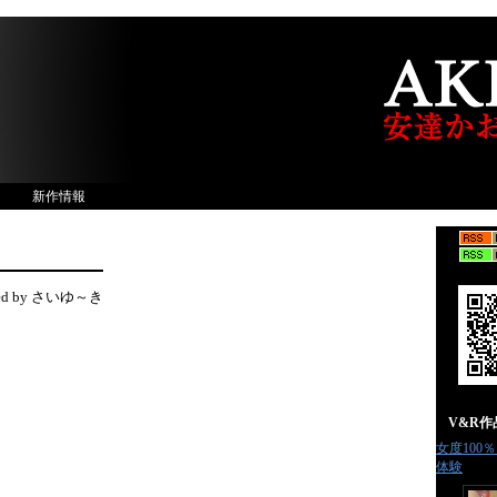
新作情報
ted by さいゆ～き
V&R
女度100
体験