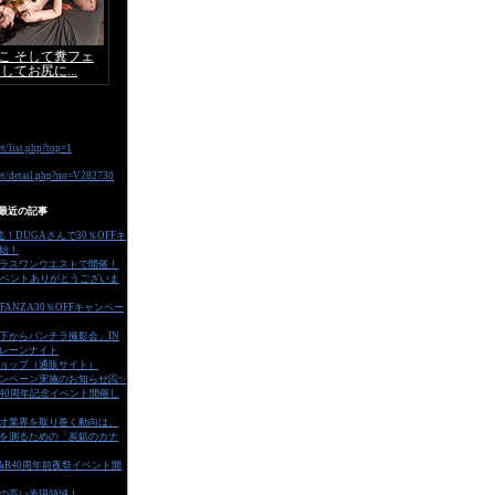
最近の記事
迄！DUGAさんで30％OFFキ
始！
ラスワンウエストで開催！
イベントありがとうございま
FANZA30％OFFキャンペー
の下からパンチラ撮影会」IN
レーンナイト
ョップ（通販サイト）
ャンペーン実施のお知らせ📀✨
で40周年記念イベント開催し
オ業界を取り巻く動向は、
を測るための「炭鉱のカナ
V&R40周年前夜祭イベント開
の高い表現領域！