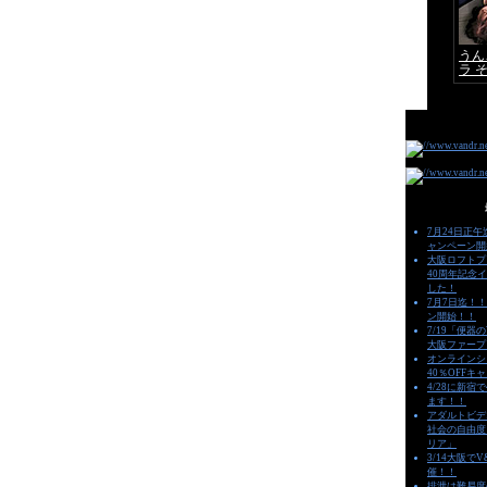
7月24日正午
ャンペーン開
大阪ロフトプ
40周年記念
した！
7月7日迄！！
ン開始！！
7/19「便器
大阪ファープ
オンラインシ
40％OFFキ
4/28に新宿
ます！！
アダルトビデ
社会の自由度
リア」
3/14大阪で
催！！
排泄は難易度