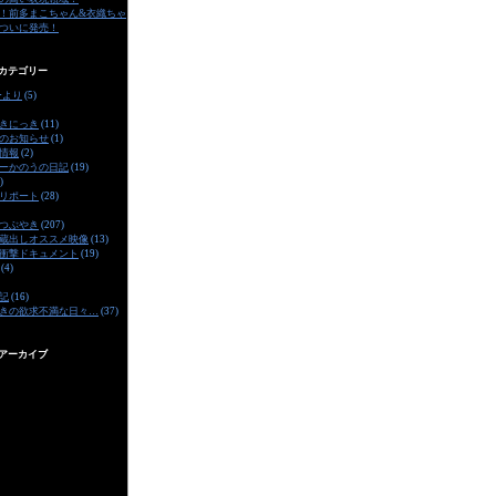
！前多まこちゃん&衣織ちゃ
ついに発売！
カテゴリー
ーより
(5)
きにっき
(11)
のお知らせ
(1)
情報
(2)
ーかのうの日記
(19)
)
リポート
(28)
つぶやき
(207)
蔵出しオススメ映像
(13)
衝撃ドキュメント
(19)
(4)
記
(16)
きの欲求不満な日々…
(37)
アーカイブ