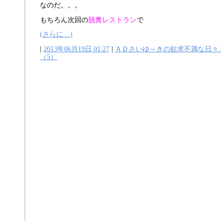
なのだ。。。
もちろん次回の
脱糞レストラン
で
(さらに…)
|
2013年06月19日 01:27
|
ＡＤさいゆ～きの欲求不満な日々
（5）