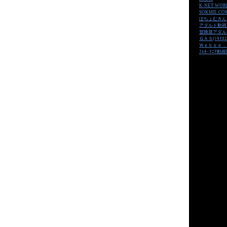
K-NET WOR
SOKMIL.CO
ぽちょむきん
アダルト動画
冒険屋アダル
ＧＡＳ(ｼﾈﾏﾕﾆ
Ｗｅｂｅｅ．
ﾌｪﾁ･ﾏﾆｱ動画