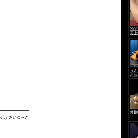
ted by さいゆ～き