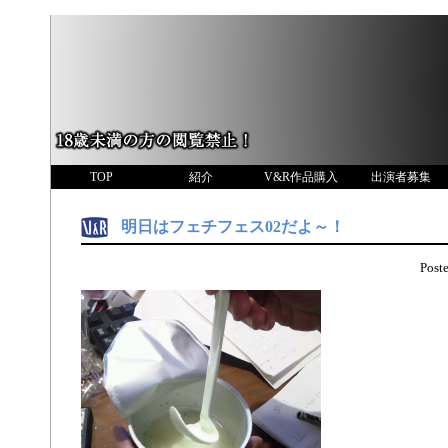
TOP
紹介
V&R作品購入
出演者募集
明日はフェチフェス02だよ～！
Pos