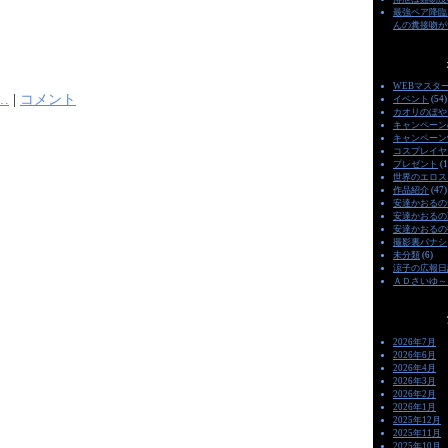
最強ペア降臨
んの糞接吻が
WEBマスタ
…
|
コメント
イベント
(54)
カオリのぼや
キャンペーン
キャンペーン
コスプレイヤ
プレゼント
(1
世界のエロス
作品紹介
(47)
安達かおるの
安達かおるの
安達かおるの
撮影裏バナシ
未分類
(6)
涼子の広報日
ＡＤさいゆ～
2026年7月
2026年6月
2026年4月
2026年3月
2026年2月
2026年1月
2025年12月
2025年11月
2025年10月