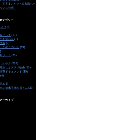
！前多まこちゃん&衣織ちゃ
ついに発売！
カテゴリー
ーより
(5)
きにっき
(11)
のお知らせ
(1)
情報
(2)
ーかのうの日記
(19)
)
リポート
(28)
つぶやき
(207)
蔵出しオススメ映像
(13)
衝撃ドキュメント
(19)
(4)
記
(16)
きの欲求不満な日々…
(37)
アーカイブ