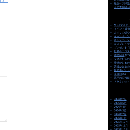
（0）
最強ペア降臨
んの糞接吻が
WEBマスタ
イベント
(54)
カオリのぼや
キャンペーン
キャンペーン
コスプレイヤ
プレゼント
(1
世界のエロス
作品紹介
(47)
安達かおるの
安達かおるの
安達かおるの
撮影裏バナシ
未分類
(6)
涼子の広報日
ＡＤさいゆ～
2026年7月
2026年6月
2026年4月
2026年3月
2026年2月
2026年1月
2025年12月
2025年11月
2025年10月