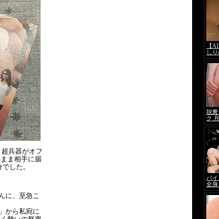
う超兵器がオフ
のまま相手に届
分でした。
んに、至急こ
」から私宛に