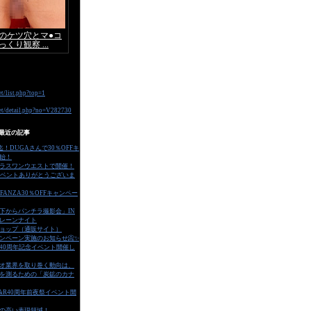
最近の記事
迄！DUGAさんで30％OFFキ
始！
ラスワンウエストで開催！
イベントありがとうございま
FANZA30％OFFキャンペー
の下からパンチラ撮影会」IN
レーンナイト
ョップ（通販サイト）
ャンペーン実施のお知らせ📀✨
で40周年記念イベント開催し
オ業界を取り巻く動向は、
を測るための「炭鉱のカナ
V&R40周年前夜祭イベント開
の高い表現領域！