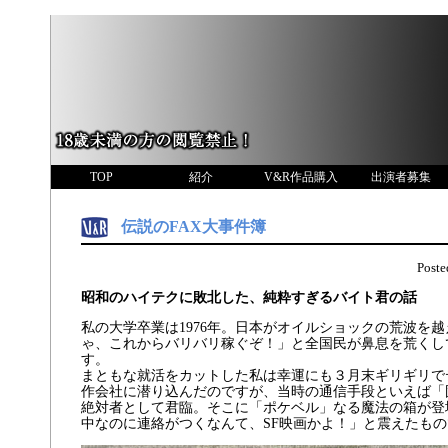
TOP
紹介
V&R作品購入
出演者募集
伝説のFAX大事件簿
Post
昭和のハイテクに敗北した、純粋すぎるバイト君の話
私の大学卒業は1976年。日本がオイルショックの荒波を
ゃ、これからバリバリ稼ぐぞ！」と全国民が鼻息を荒くし
す。
まともな就活をカットした私は幸運にも３月末ギリギリで
作会社に潜り込んだのですが、当時の通信手段といえば「
絶対者として君臨。そこに「ポケベル」なる魔法の箱が登
中なのに連絡がつくなんて、SF映画かよ！」と震えたも