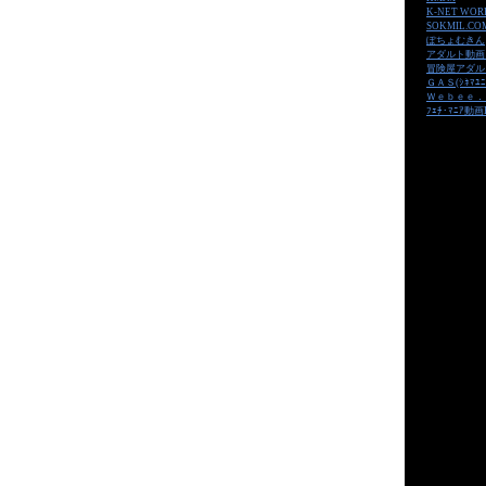
K-NET WOR
SOKMIL.CO
ぽちょむきん
アダルト動画
冒険屋アダル
ＧＡＳ(ｼﾈﾏﾕﾆ
Ｗｅｂｅｅ．
ﾌｪﾁ･ﾏﾆｱ動画