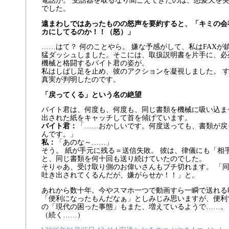
電話が。 受話器を取るなり聞こえてきたのは、怒髪天を
でした。
遠まわしではあったものの怒声を要約すると、「キミの会
カにしてるのか！！（怒）」
……はて？ 何のことやら。 嫌な予感がして、私はFAXが
猛ダッシュしました。そこには、取扱説明書を片手に、必
機械と格闘するバイト君の姿が。
私はしばし足を止め、彼のアクションを凝視しました。 
真実が判明したのです。
「戻ってくる」という名の絶望
バイト君は、何度も、何度も、同じ書類を機械に吸い込ま
出された紙をキャッチして首を傾げています。
バイト君：
「……おかしいです。何度送っても、書類が戻
んです。」
私：
「あのな～……」
そう。 紙が手元に残る＝送信失敗。 彼は、律儀にも「相
と、同じ書類を何十回も送り続けていたのでした。
そりゃあ、受け取り側のお偉いさんもブチ切れます。 「
吐き出されてくるんだが、嫌がらせか！！」と。
あれから数十年。今やスマホ一つで動画すら一瞬で送れる
「便利になったもんだなぁ」としみじみ思いますが、便利
の「現代の困った事態」もまた、増えているようで……。
（続く……）