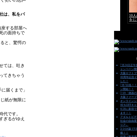
突く勢いの怒声
社は、私をバ
鎮座する部屋へ
死の面持ちで
すると、驚愕の
せては、吐き
7月24日正午
ャンペーン開
大阪ロフトプ
ってきちゃう
40周年記念
した！
7月7日迄！！
ン開始！！
手に届くまで」
7/19「便器
大阪ファープ
同じ紙が無限に
オンラインシ
40％OFFキ
4/28に新宿
ます！！
時代です。
アダルトビデ
すぎるがゆえ
社会の自由度
リア」
3/14大阪で
催！！
排泄は難易度