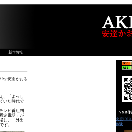
新作情報
ed by 安達 かおる
越え、「よっし
ていた時代で
テレビ番組制
V&R
固定電話」が
女度100
場し、「外出
体験
のです。