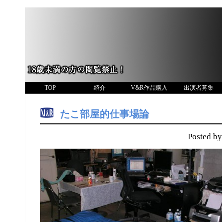
TOP
紹介
V&R作品購入
出演者募集
たこ部屋的仕事場論
Posted