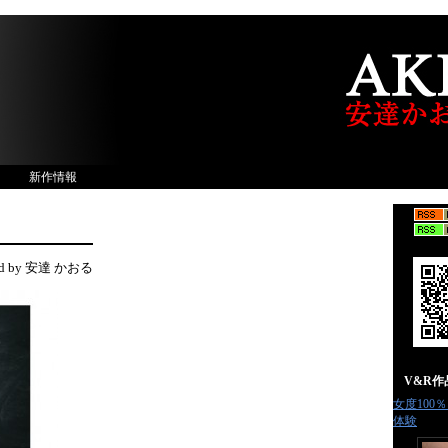
新作情報
ed by 安達 かおる
V&R
女度100
体験