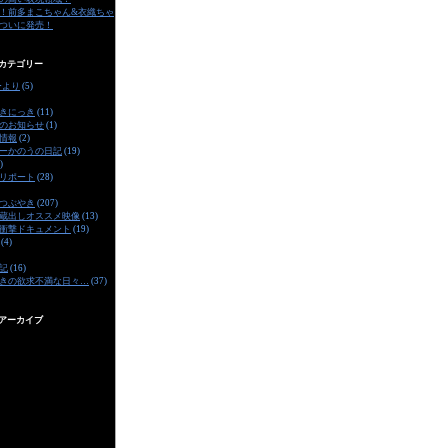
！前多まこちゃん&衣織ちゃ
ついに発売！
カテゴリー
ーより
(5)
きにっき
(11)
のお知らせ
(1)
情報
(2)
ーかのうの日記
(19)
)
リポート
(28)
つぶやき
(207)
蔵出しオススメ映像
(13)
衝撃ドキュメント
(19)
(4)
記
(16)
きの欲求不満な日々…
(37)
アーカイブ