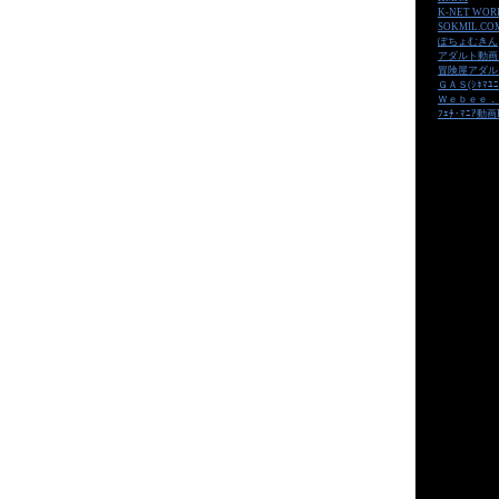
K-NET WOR
SOKMIL.CO
ぽちょむきん
アダルト動画
冒険屋アダル
ＧＡＳ(ｼﾈﾏﾕﾆ
Ｗｅｂｅｅ．
ﾌｪﾁ･ﾏﾆｱ動画