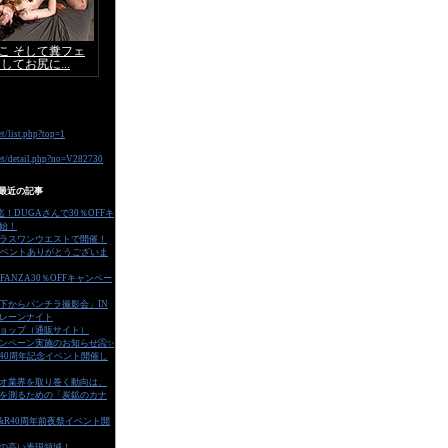
最近の記事
迄！DUGAさんで30％OFFキ
始！
ラスワンウエストで開催！
イベントありがとうございま
FANZA30％OFFキャンペー
の下からパンチラ撮影会」IN
レーンナイト
ョップ（通販サイト）
ャンペーン実施のお知らせ📀✨
で40周年記念イベント開催し
オ業界を取り巻く動向は、
を測るための「炭鉱のカナ
V&R40周年前夜祭イベント開
の高い表現領域！