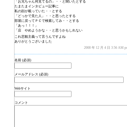
「お兄ちゃん何見てるの」・・と聞いたとする
たまたまインタビュー記事に
私の顔が載っていた・・とする
「どっかで見た人」・・と思ったとする
部屋に戻ってＰＣで検索してみ・・とする
「あっ！！！」
「店 やめようかな・・と思うかもしれない
これ悲観主義って言うんですよね
ありがとうございました
2008 年 12 月 4 日 3:56 AM
名前 (必須)
メールアドレス (必須)
Webサイト
コメント