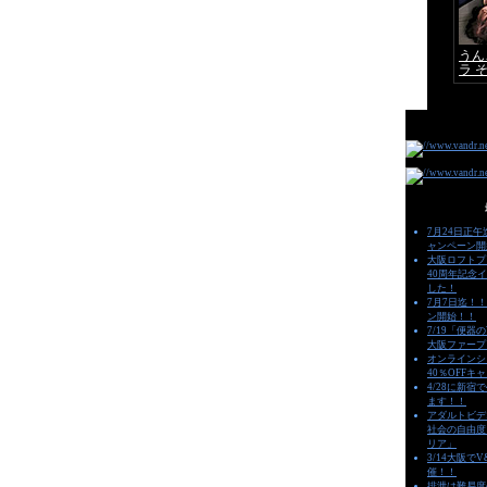
7月24日正午
ャンペーン開
大阪ロフトプ
40周年記念
した！
7月7日迄！！
ン開始！！
7/19「便器
大阪ファープ
オンラインシ
40％OFFキ
4/28に新宿
ます！！
アダルトビデ
社会の自由度
リア」
3/14大阪で
催！！
排泄は難易度