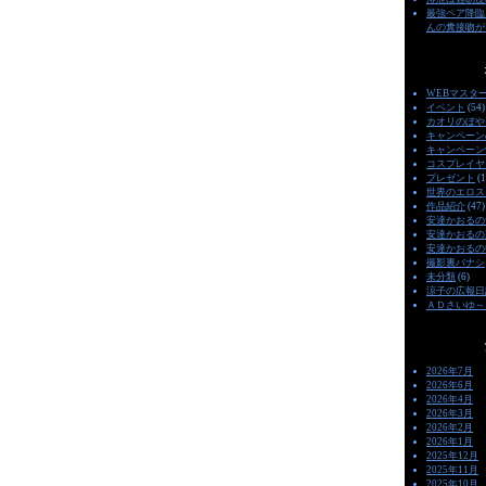
最強ペア降臨
んの糞接吻が
WEBマスタ
イベント
(54)
カオリのぼや
キャンペーン
キャンペーン
コスプレイヤ
プレゼント
(1
世界のエロス
作品紹介
(47)
安達かおるの
安達かおるの
安達かおるの
撮影裏バナシ
未分類
(6)
涼子の広報日
ＡＤさいゆ～
2026年7月
2026年6月
2026年4月
2026年3月
2026年2月
2026年1月
2025年12月
2025年11月
2025年10月