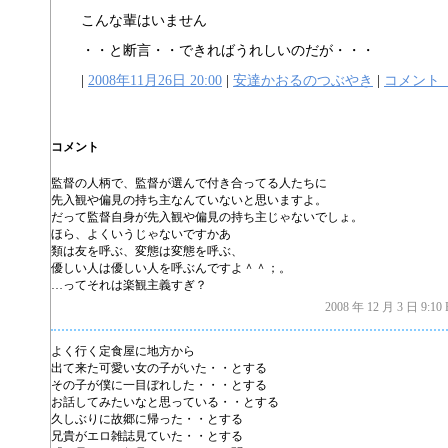
こんな輩はいません
・・と断言・・できればうれしいのだが・・・
|
2008年11月26日 20:00
|
安達かおるのつぶやき
|
コメント
コメント
監督の人柄で、監督が選んで付き合ってる人たちに
先入観や偏見の持ち主なんていないと思いますよ。
だって監督自身が先入観や偏見の持ち主じゃないでしょ。
ほら、よくいうじゃないですかあ
類は友を呼ぶ、変態は変態を呼ぶ、
優しい人は優しい人を呼ぶんですよ＾＾；。
…ってそれは楽観主義すぎ？
2008 年 12 月 3 日 9:10
よく行く定食屋に地方から
出て来た可愛い女の子がいた・・とする
その子が僕に一目ぼれした・・・とする
お話してみたいなと思っている・・とする
久しぶりに故郷に帰った・・とする
兄貴がエロ雑誌見ていた・・とする