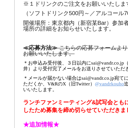
※１ドリンクのご注文をお願いいたしま
（ソフトドリンク
500
円～／アルコール
7
開催場所：東京都内（新宿某
Bar
）参加
場所の詳細をお知らせいたします。
≪応募方法≫
こちらの応募フォームより
お願いいたします。
＊お申込み受付後、３日以内にsai@vandr.co.j
井）より受付完了メールをお送りさせていただ
＊メールが届かない場合はsai@vandr.co.jp宛
ただくか、V&RのX（旧Twitter）
@vandrkouho
いいたします。
ランチファンミーティング&試写会とも
したため募集を締め切らせていただきまし
★追加情報★