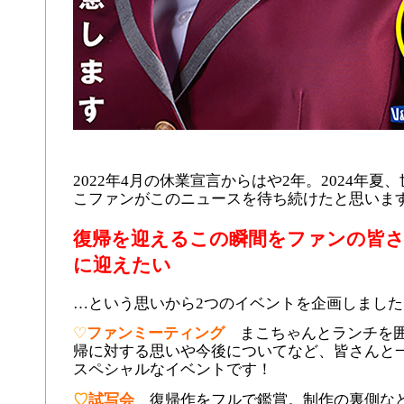
2022年4月の休業宣言からはや2年。2024年夏
こファンがこのニュースを待ち続けたと思いま
復帰を迎えるこの瞬間をファンの皆
に迎えたい
…という思いから2つのイベントを企画しました
♡
ファンミーティング
まこちゃんとランチを
帰に対する思いや今後についてなど、皆さんと
スペシャルなイベントです！
♡
試写会
復帰作をフルで鑑賞。制作の裏側な