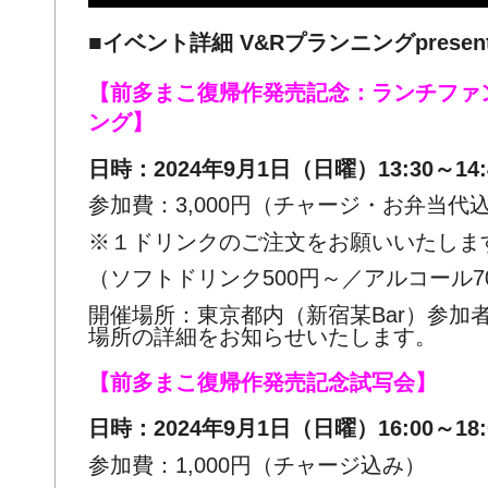
■
イベント詳細
V&R
プランニング
presen
【前多まこ復帰作発売記念：ランチファ
ング】
日時：
2024
年
9
月
1
日（日曜）
13:30
～
14
参加費：
3,000
円（チャージ・お弁当代
※１ドリンクのご注文をお願いいたしま
（ソフトドリンク
500
円～／アルコール
7
開催場所：東京都内（新宿某
Bar
）参加
場所の詳細をお知らせいたします。
【前多まこ復帰作発売記念試写会】
日時：
2024
年
9
月
1
日（日曜）
16:00
～
1
参加費：
1,000
円（チャージ込み）