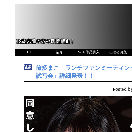
TOP
紹介
V&R作品購入
出演者募集
前多まこ「ランチファンミーティン
試写会」詳細発表！！
Posted