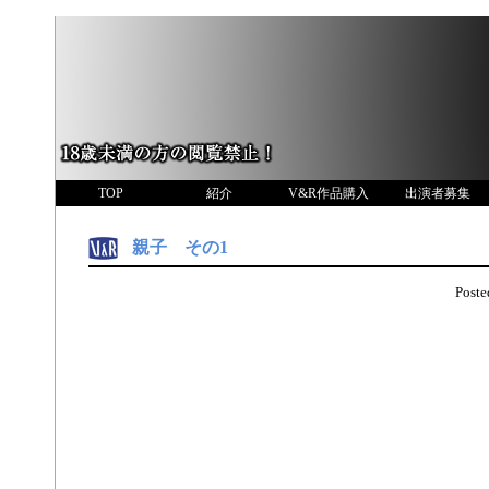
TOP
紹介
V&R作品購入
出演者募集
親子 その1
Post